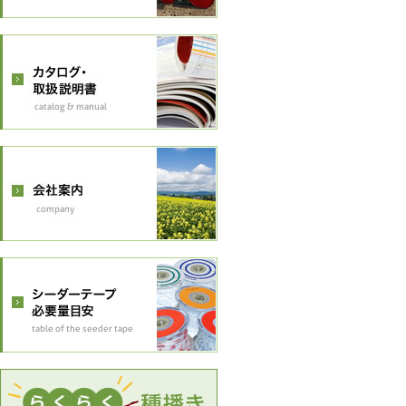
シ
ョ
ン