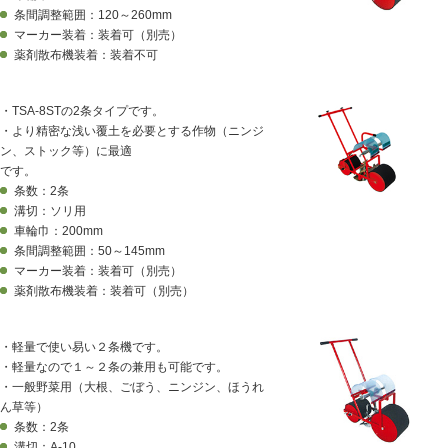
条間調整範囲：120～260mm
マーカー装着：装着可（別売）
薬剤散布機装着：装着不可
・TSA-8STの2条タイプです。
・より精密な浅い覆土を必要とする作物（ニンジ
ン、ストック等）に最適
です。
条数：2条
溝切：ソリ用
車輪巾：200mm
条間調整範囲：50～145mm
マーカー装着：装着可（別売）
薬剤散布機装着：装着可（別売）
・軽量で使い易い２条機です。
・軽量なので１～２条の兼用も可能です。
・一般野菜用（大根、ごぼう、ニンジン、ほうれ
ん草等）
条数：2条
溝切：A-10