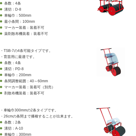
条数：4条
溝切：D-8
車輪巾：500mm
最小条間：100mm
マーカー装着：装着不可
薬剤散布機装着：装着不可
・TSB-7の4条可能タイプです。
・育苗用に最適です。
条数：4条
溝切：PD-8
車輪巾：200mm
条間調整範囲：40～60mm
マーカー装着：装着可（別売）
剤散布機装着：装着不可
・車輪巾300mmの2条タイプです。
・26cmの条間まで播種することが出来ます。
条数：2条
溝切：A-10
車輪巾：300mm