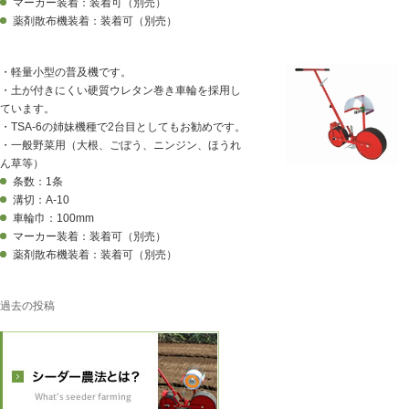
マーカー装着：装着可（別売）
薬剤散布機装着：装着可（別売）
・軽量小型の普及機です。
・土が付きにくい硬質ウレタン巻き車輪を採用し
ています。
・TSA-6の姉妹機種で2台目としてもお勧めです。
・一般野菜用（大根、ごぼう、ニンジン、ほうれ
ん草等）
条数：1条
溝切：A-10
車輪巾：100mm
マーカー装着：装着可（別売）
薬剤散布機装着：装着可（別売）
投
過去の投稿
稿
ナ
ビ
ゲ
ー