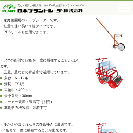
カテゴリー:
手押式
安心・確実な播種方法、シーダー農法は日本プラントシーダー
toggle
push_hand
navigati
・家庭菜園用のテープシーダーです。
・軽量で使い易い１輪タイプです。
・PPSリールも使用できます。
・3cmの条間で12条を一度に播種することが出来
ます。
・玉葱、葱などの育苗床で活躍しています。
条数：6～12条
溝切：TSJ用
車輪巾：400mm
最小条間：30mm
マーカー装着：装着可（別売）
薬剤散布機装着：装着不可
・小かぶやほうれん草の多条播きに最適です。
・4条まで一度に播種することが出来ます。