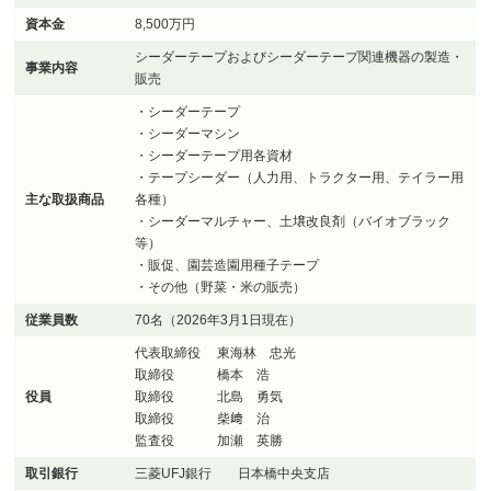
資本金
8,500万円
シーダーテープおよびシーダーテープ関連機器の製造・
事業内容
販売
・シーダーテープ
・シーダーマシン
・シーダーテープ用各資材
・テープシーダー（人力用、トラクター用、テイラー用
主な取扱商品
各種）
・シーダーマルチャー、土壌改良剤（バイオブラック
等）
・販促、園芸造園用種子テープ
・その他（野菜・米の販売）
従業員数
70名（2026年3月1日現在）
代表取締役 東海林 忠光
取締役 橋本 浩
役員
取締役 北島 勇気
取締役 柴﨑 治
監査役 加瀬 英勝
取引銀行
三菱UFJ銀行 日本橋中央支店