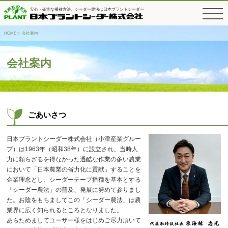
安心・確実な播種方法、シーダー農法は日本プラントシーダー
toggle
navigati
HOME
> 会社案内
会社案内
ごあいさつ
日本プラントシーダー株式会社（小津産業グルー
プ）は1963年（昭和38年）に設立され、当時人
力に頼らざるを得なかった過酷な作業の多い農業
において「日本農業の省力化に貢献」することを
企業理念とし、シーダーテープ播種を基本とする
「シーダー農法」の普及、発展に努めて参りまし
た。お陰をもちましてこの「シーダー農法」は農
業界に広く知られるところとなりました。
あらためましてユーザー様をはじめご尽力頂いて