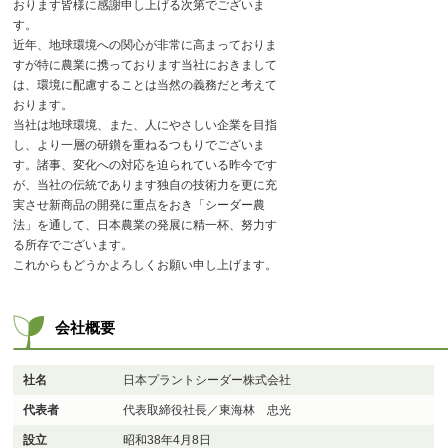
おります皆様に感謝申し上げる次第でございま
す。
近年、地球環境への関心が非常に高まっておりま
すが特に農業に携っております当社におきまして
は、環境に配慮することは当然の義務だと考えて
おります。
当社は地球環境、また、人にやさしい企業を目指
し、より一層の研鑚を重ねるつもりでございま
す。諸事、変化への対応を迫られている昨今です
が、当社の伝統であります独自の技術力を更に充
実させ新商品の開発に重点をおき「シーダー農
法」を通して、日本農業の発展に精一杯、努力す
る所存でございます。
これからもどうかよろしくお願い申し上げます。
会社概要
社名
日本プラントシーダー株式会社
代表者
代表取締役社長／東海林 忠光
設立
昭和38年4月8日