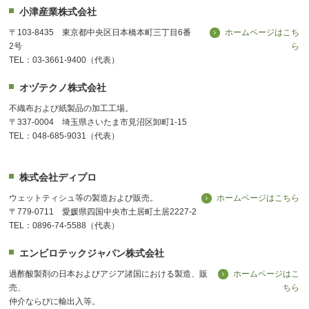
小津産業株式会社
〒103-8435 東京都中央区日本橋本町三丁目6番
ホームページはこち
2号
ら
TEL：03-3661-9400（代表）
オヅテクノ株式会社
不織布および紙製品の加工工場。
〒337-0004 埼玉県さいたま市見沼区卸町1-15
TEL：048-685-9031（代表）
株式会社ディプロ
ウェットティシュ等の製造および販売。
ホームページはこちら
〒779-0711 愛媛県四国中央市土居町土居2227-2
TEL：0896-74-5588（代表）
エンビロテックジャパン株式会社
過酢酸製剤の日本およびアジア諸国における製造、販
ホームページはこ
売、
ちら
仲介ならびに輸出入等。