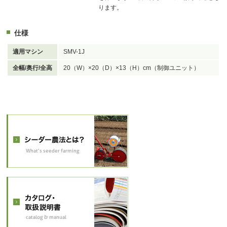
ります。
仕様
適用マシン
SMV-1J
全幅/奥行/全高
20（W）×20（D）×13（H）cm（制御ユニット）