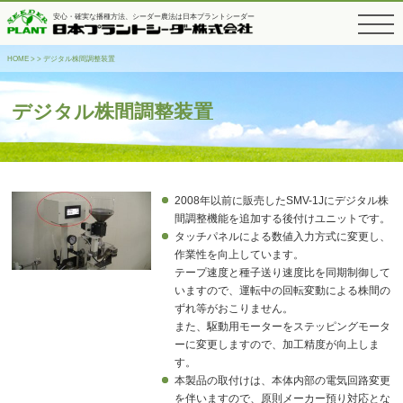
安心・確実な播種方法、シーダー農法は日本プラントシーダー
toggle
navigati
HOME
>
> デジタル株間調整装置
デジタル株間調整装置
2008年以前に販売したSMV-1Jにデジタル株
間調整機能を追加する後付けユニットです。
タッチパネルによる数値入力方式に変更し、
作業性を向上しています。
テープ速度と種子送り速度比を同期制御して
いますので、運転中の回転変動による株間の
ずれ等がおこりません。
また、駆動用モーターをステッピングモータ
ーに変更しますので、加工精度が向上しま
す。
本製品の取付けは、本体内部の電気回路変更
を伴いますので、原則メーカー預り対応とな