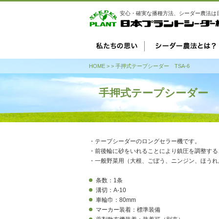
安心・確実な播種方法、シーダー農法は
HOME
>
> 手押式テープシーダー TSA-6
手押式テープシーダー T
・テープシーダーのロングセラー機です。
・前後輪に砂をいれることにより鎮圧を調整する
・一般野菜用（大根、ごぼう、ニンジン、ほうれ
条数：1条
溝切：A-10
車輪巾：80mm
マーカー装着：標準装備