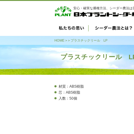
安心・確実な播種方法、シーダー農法は
HOME
>
> プラスチックリール LP
プラスチックリール L
材質：ABS樹脂
芯：ABS樹脂
入数：50個