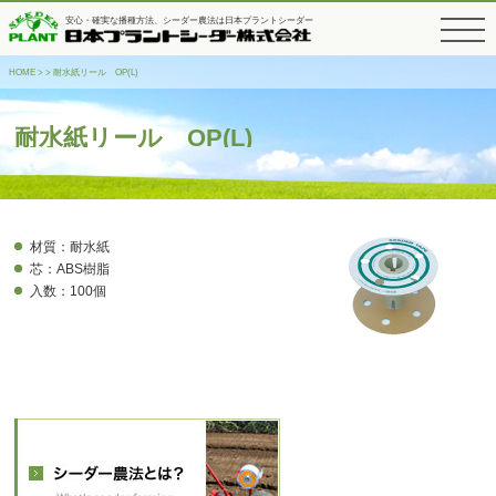
安心・確実な播種方法、シーダー農法は日本プラントシーダー
toggle
navigati
HOME
>
> 耐水紙リール OP(L)
耐水紙リール OP(L)
材質：耐水紙
芯：ABS樹脂
入数：100個