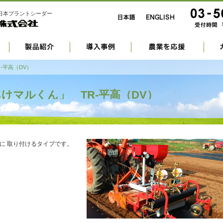
日本プラントシーダー
-平高（DV）
けマルくん」 TR-平高（DV）
)に 取り付けるタイプです。
。