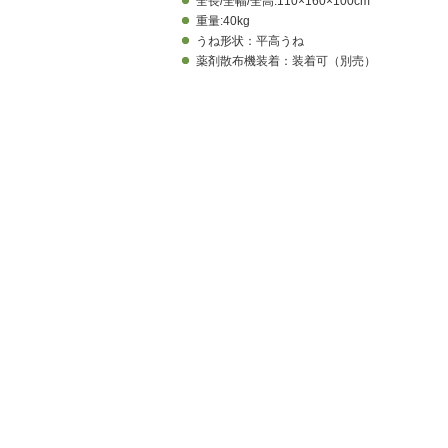
全長/全幅/全高:110×160×100cm
重量:40kg
うね形状：平高うね
薬剤散布機装着：装着可（別売）