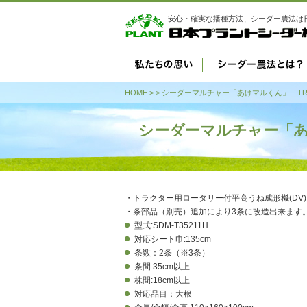
安心・確実な播種方法、シーダー農法は
HOME
>
> シーダーマルチャー「あけマルくん」 TR
シーダーマルチャー「あ
・トラクター用ロータリー付平高うね成形機(DV
・条部品（別売）追加により3条に改造出来ます
型式:SDM-T35211H
対応シート巾:135cm
条数：2条（※3条）
条間:35cm以上
株間:18cm以上
対応品目：大根