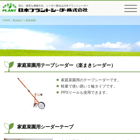
安心・確実な播種方法、シーダー農法は日本プラントシーダー
toggle
navigati
HOME
>
製品紹介
>
家庭菜園
家庭菜園用テープシーダー（楽まきシーダー）
家庭菜園用のテープシーダーです。
軽量で使い易い１輪タイプです。
PPSリールも使用できます。
家庭菜園用シーダーテープ