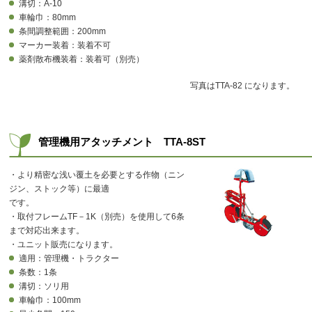
溝切：A-10
車輪巾：80mm
条間調整範囲：200mm
マーカー装着：装着不可
薬剤散布機装着：装着可（別売）
写真はTTA-82 になります。
管理機用アタッチメント TTA-8ST
・より精密な浅い覆土を必要とする作物（ニン
ジン、ストック等）に最適
です。
・取付フレームTF－1K（別売）を使用して6条
まで対応出来ます。
・ユニット販売になります。
適用：管理機・トラクター
条数：1条
溝切：ソリ用
車輪巾：100mm