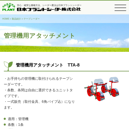
安心・確実な播種方法、シーダー農法は日本プラントシーダー
toggle
navigati
HOME
>
製品紹介
>
テープシーダー
管理機用アタッチメント
管理機用アタッチメント TTA-8
・お手持ちの管理機に取付けられるテープシ
ーダーです。
・条数、条間は自由に選択できるユニットタ
イプです。
・一式販売（取付金具、6角パイプ込）になり
ます。
適用：管理機
条数：1条