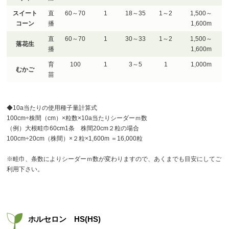
スイート
直
60～70
1
18～35
1～2
1,500～
コーン
播
1,600m
直
60～70
1
30～33
1～2
1,500～
落花生
播
1,600m
育
100
1
3～5
1
1,000m
むかご
苗
◆10a当たりの使用種子量計算式
100cm÷株間（cm）×粒数×10a当たりシーダーｍ数
（例）大根畦巾60cm1条 株間20cm２粒の場合
100cm÷20cm（株間）×２粒×1,600m ＝16,000粒
※畦巾、条数によりシーダーｍ数が変わりますので、あくまでも目安にしてご
利用下さい。
ホルセロン HS(HS)