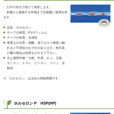
・土中の水分で溶けて発芽します。
・直播から移植する作物まで広範囲に使用出来
ます。
品名：ホルセロン
テープの材質：P.V.Aフィルム
テープの性質：水溶性
使用上の注意：強酸、強アルカリ物質に触
れると不溶化のおそれがあります。雨天及
び霧の場合は使用をひかえて下さい。
主な適用作物：大根、牛蒡、かぶ、玉葱、
カンラン、トマト、ピーマン、コーン、豆
類等。
※「ホルセロン」は当社の登録商標です。
ホルセロン P HSP(HP)