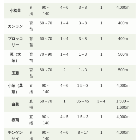
直
90～
4～6
3～8
1
4,000m
小松菜
播
140
育
60～70
1～4
3～8
1
400m
カンラン
苗
ブロッコ
育
60～70
1～4
3～8
1
400m
リー
苗
葱（太
育
70～90
1～4
1～3
1
500m
葱）
苗
育
60～70
2
1～3
1
500m
玉葱
苗
小葱（葉
直
90～
4～6
1.5～3
1
4,000m
葱）
播
140
直
60～70
1
35～45
3～4
1,500～
白菜
播
1,600m
直
90～
4～5
1.5～3
1
4,000m
春菊
播
140
チンゲン
直
90～
4～6
8～17
1
4,000m
サイ
播
140