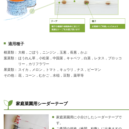
適用種子
根菜類：
大根，ごぼう，ニンジン，玉葱，長葱，かぶ
葉菜類：
ほうれん草，小松菜，中国菜，キャベツ，白菜，レタス，ブロッコ
リー，カリフラワー
果菜類：
スイカ，メロン，トマト，キュウリ，ナス，ピーマン
その他：
花，コーン，むかご，水稲，豆類，薬草等
家庭菜園用シーダーテープ
家庭菜園用に小分けしたシーダーテープで
す。
ご希望の規格（株間、粒数）に出来ますの