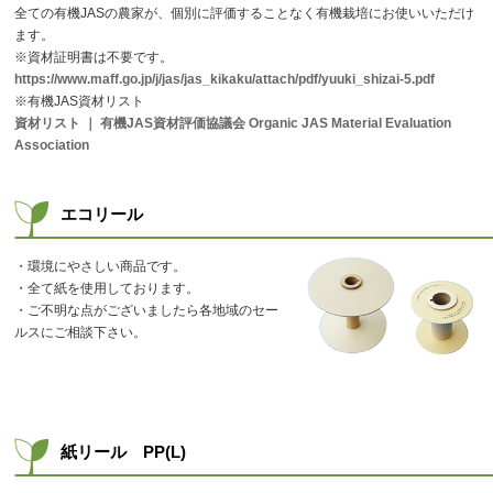
全ての有機JASの農家が、個別に評価することなく有機栽培にお使いいただけ
ます。
※資材証明書は不要です。
https://www.maff.go.jp/j/jas/jas_kikaku/attach/pdf/yuuki_shizai-5.pdf
※有機JAS資材リスト
資材リスト
｜
有機JAS資材評価協議会 Organic JAS Material Evaluation
Association
エコリール
・環境にやさしい商品です。
・全て紙を使用しております。
・ご不明な点がございましたら各地域のセー
ルスにご相談下さい。
紙リール PP(L)