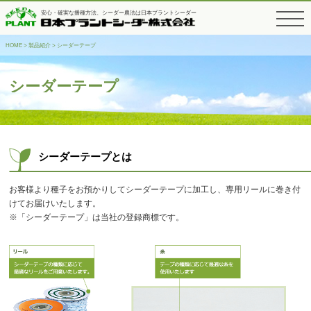
安心・確実な播種方法、シーダー農法は日本プラントシーダー
toggle
navigati
HOME
>
製品紹介
>
シーダーテープ
シーダーテープ
シーダーテープとは
お客様より種子をお預かりしてシーダーテープに加工し、専用リールに巻き付
けてお届けいたします。
※「シーダーテープ」は当社の登録商標です。