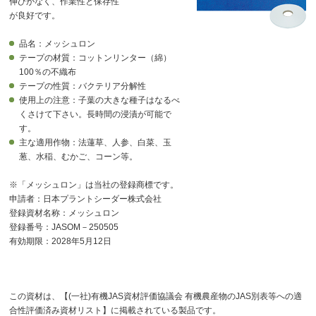
伸びがなく、作業性と保存性
が良好です。
品名：メッシュロン
テープの材質：コットンリンター（綿）
100％の不織布
テープの性質：バクテリア分解性
使用上の注意：子葉の大きな種子はなるべ
くさけて下さい。長時間の浸漬が可能で
す。
主な適用作物：法蓮草、人参、白菜、玉
葱、水稲、むかご、コーン等。
※「メッシュロン」は当社の登録商標です。
申請者：日本プラントシーダー株式会社
登録資材名称：メッシュロン
登録番号：JASOM－250505
有効期限：2028年5月12日
この資材は、【(一社)有機JAS資材評価協議会 有機農産物のJAS別表等への適
合性評価済み資材リスト】に掲載されている製品です。