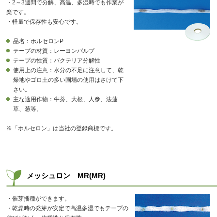
・2～3週間で分解、高温、多湿時でも作業が
楽です。
・軽量で保存性も安心です。
品名：ホルセロンP
テープの材質：レーヨンパルプ
テープの性質：バクテリア分解性
使用上の注意：水分の不足に注意して、乾
燥地やゴロ土の多い圃場の使用はさけて下
さい。
主な適用作物：牛蒡、大根、人参、法蓮
草、葱等。
※「ホルセロン」は当社の登録商標です。
メッシュロン MR(MR)
・催芽播種ができます。
・乾燥時の発芽が安定で高温多湿でもテープの