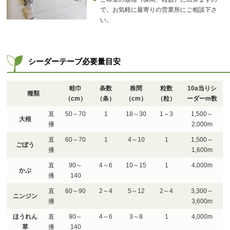
で、お気軽に最寄りの営業所にご相談下さ
い。
シーダーテープ必要量目安
畦巾
条数
株間
粒数
10a当り
シ
種類
（cm）
（条）
（cm）
（粒）
ーダーm数
直
50～70
1
18～30
1～3
1,500～
大根
播
2,000m
直
60～70
1
4～10
1
1,500～
ごぼう
播
1,600m
直
90～
4～6
10～15
1
4,000m
かぶ
播
140
直
60～90
2～4
5～12
2～4
3,300～
ニンジン
播
3,600m
ほうれん
直
90～
4～6
3～8
1
4,000m
草
播
140