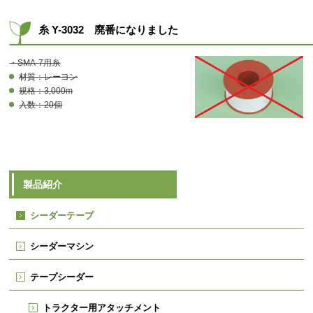
糸 Y-3032 廃番になりました
・SMA-7用糸
材質：レーヨン
規格：3,000m
入数：20個
製品紹介
シーダーテープ
シーダーマシン
テープシーダー
トラクター用アタッチメント