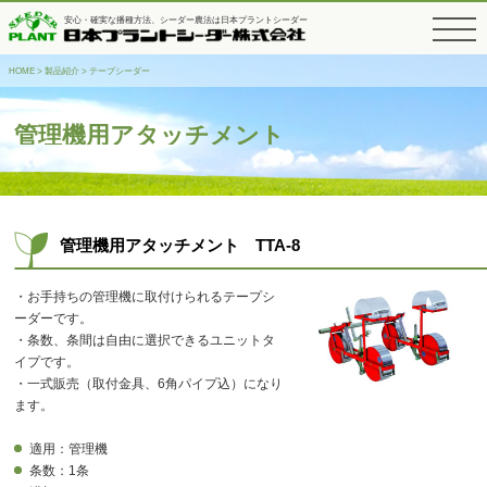
安心・確実な播種方法、シーダー農法は日本プラントシーダー
toggle
navigati
HOME
>
製品紹介
>
テープシーダー
管理機用アタッチメント
管理機用アタッチメント TTA-8
・お手持ちの管理機に取付けられるテープシ
ーダーです。
・条数、条間は自由に選択できるユニットタ
イプです。
・一式販売（取付金具、6角パイプ込）になり
ます。
適用：管理機
条数：1条