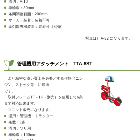
溝切：A-10
車輪巾：80mm
条間調整範囲：200mm
マーカー装着：装着不可
薬剤散布機装着：装着可（別売）
写真はTTA-82 になります。
管理機用アタッチメント TTA-8ST
・より精密な浅い覆土を必要とする作物（ニン
ジン、ストック等）に最適
です。
・取付フレームTF－1K（別売）を使用して6条
まで対応出来ます。
・ユニット販売になります。
適用：管理機・トラクター
条数：1条
溝切：ソリ用
車輪巾：100mm