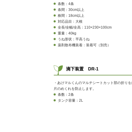
条数：4条
条間：30cm以上
株間：18cm以上
対応品目：大根
全長/全幅/全高：110×230×100cm
重量：40kg
うね形状：平高うね
薬剤散布機装着：装着可（別売）
滴下装置 DR-1
・あけマルくんのマルチシートカット部の折りを
片のめくれを防止します。
条数：2条
タンク容量：2L