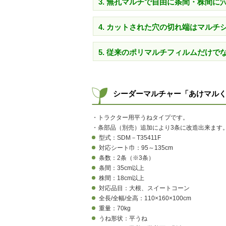
3. 無孔マルチで自由に条間・株間
4. カットされた穴の切れ端はマル
5. 従来のポリマルチフィルムだけ
シーダーマルチャー「あけマルく
・トラクター用平うねタイプです。
・条部品（別売）追加により3条に改造出来ます
型式：SDM－T35411F
対応シート巾：95～135cm
条数：2条（※3条）
条間：35cm以上
株間：18cm以上
対応品目：大根、スイートコーン
全長/全幅/全高：110×160×100cm
重量：70kg
うね形状：平うね