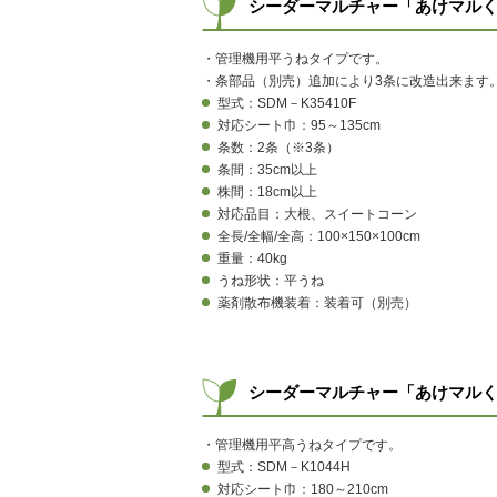
シーダーマルチャー「あけマルくん
・管理機用平うねタイプです。
・条部品（別売）追加により3条に改造出来ます
型式：SDM－K35410F
対応シート巾：95～135cm
条数：2条（※3条）
条間：35cm以上
株間：18cm以上
対応品目：大根、スイートコーン
全長/全幅/全高：100×150×100cm
重量：40kg
うね形状：平うね
薬剤散布機装着：装着可（別売）
シーダーマルチャー「あけマルくん
・管理機用平高うねタイプです。
型式：SDM－K1044H
対応シート巾：180～210cm