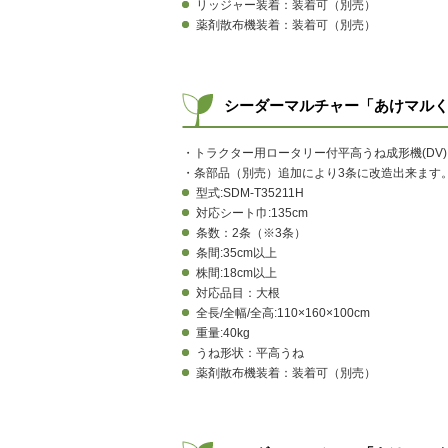
リッジャー装着：装着可（別売）
薬剤散布機装着：装着可（別売）
シーダーマルチャー「あけマルくん
・トラクター用ロータリー付平高うね成形機(DV
・条部品（別売）追加により3条に改造出来ます
型式:SDM-T35211H
対応シート巾:135cm
条数：2条（※3条）
条間:35cm以上
株間:18cm以上
対応品目：大根
全長/全幅/全高:110×160×100cm
重量:40kg
うね形状：平高うね
薬剤散布機装着：装着可（別売）