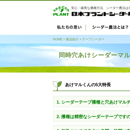
安心・確実な播種方法、シーダー農法は
HOME
>
製品紹介
>
テープシーダー
同時穴あけシーダーマ
あけマルくんの5大特長
1. シーダーテープ播種と穴あけマ
2. 播種は精密なシーダーテープで